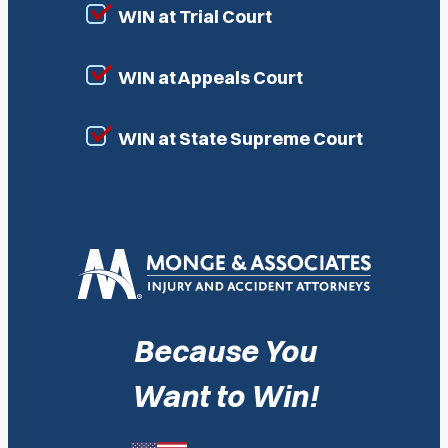
WIN at Trial Court
WIN at Appeals Court
WIN at State Supreme Court
Because You
Want to Win!