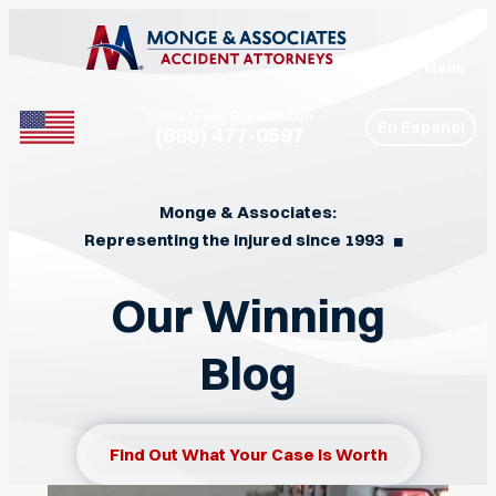
Menu
Call for Free Consultation
En Español
(888) 477-0597
Phone
Monge & Associates:
Representing the injured since 1993
◼︎
Our Winning
Blog
Find Out What Your Case Is Worth