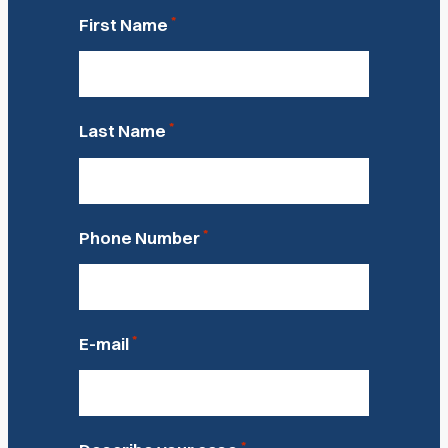
*
First Name
*
Last Name
*
Phone Number
*
E-mail
*