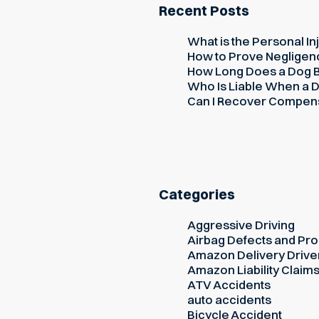
Recent Posts
What is the Personal Inj
How to Prove Negligence
How Long Does a Dog Bi
Who Is Liable When a D
Can I Recover Compensati
Categories
Aggressive Driving
Airbag Defects and Prod
Amazon Delivery Drive
Amazon Liability Claim
ATV Accidents
auto accidents
Bicycle Accident