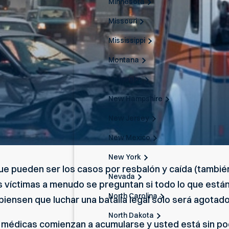
Minnesota
Missouri
Mississippi
Montana
Nebraska
New Hampshire
New Jersey
New Mexico
New York
ue pueden ser los casos por resbalón y caída (tambi
Nevada
s víctimas a menudo se preguntan si todo lo que están
North Carolina
iensen que luchar una batalla legal sólo será agotado
North Dakota
s médicas comienzan a acumularse y usted está sin p