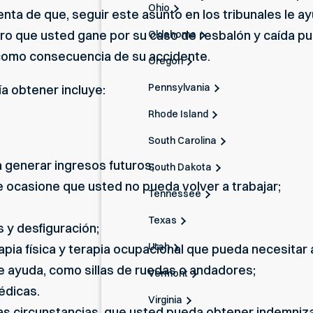
Ohio
enta de que, seguir este asunto en los tribunales le a
ero que usted gane por su caso de resbalón y caída p
Oklahoma
 como consecuencia de su accidente.
Oregon
Pennsylvania
a obtener incluye:
Rhode Island
South Carolina
 generar ingresos futuros;
South Dakota
ocasione que usted no pueda volver a trabajar;
Tennessee
Texas
 y desfiguración;
Utah
apia física y terapia ocupacional que pueda necesitar a
e ayuda, como sillas de ruedas o andadores;
Vermont
édicas.
Virginia
as circunstancias, que usted pueda obtener indemniza