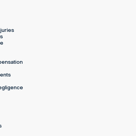
juries
es
ue
pensation
dents
egligence
s