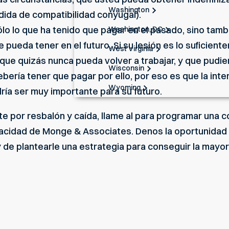
Washington
dida de compatibilidad conyugal).
lo lo que ha tenido que pagar en el pasado, sino tamb
Washington, DC
 pueda tener en el futuro. Si su lesión es lo suficien
West Virginia
ue quizás nunca pueda volver a trabajar, y que pudiera
Wisconsin
ebería tener que pagar por ello, por eso es que la in
Wyoming
ría ser muy importante para su futuro.
te por resbalón y caída, llame al para programar una c
cidad de Monge & Associates. Denos la oportunidad 
de plantearle una estrategia para conseguir la mayo