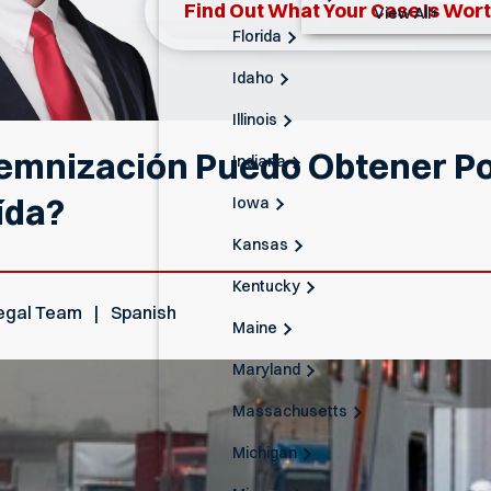
Find Out What Your Case Is Wor
View All+
Florida
Idaho
Illinois
demnización Puedo Obtener Po
Indiana
ída?
Iowa
Kansas
Kentucky
egal Team
Spanish
Maine
Maryland
Massachusetts
Michigan