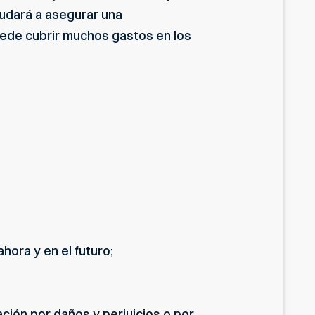
yudará a asegurar una
uede cubrir muchos gastos en los
hora y en el futuro;
ción por daños y perjuicios o por