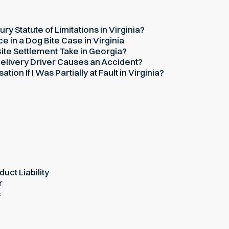
ury Statute of Limitations in Virginia?
 in a Dog Bite Case in Virginia
te Settlement Take in Georgia?
elivery Driver Causes an Accident?
on If I Was Partially at Fault in Virginia?
uct Liability
r
s