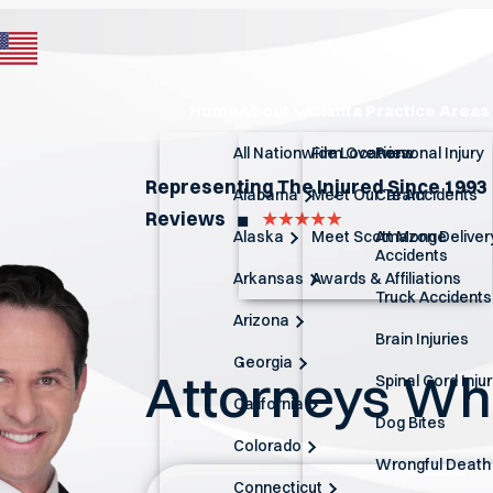
Home
About
Atlanta Practice Areas
All Nationwide Locations
Firm Overview
Personal Injury
Representing The Injured Since 1993
Alabama
Meet Our Team
Car Accidents
Reviews
◼︎
Alaska
Meet Scott Monge
Amazon Deliver
Accidents
Arkansas
Awards & Affiliations
Truck Accidents
Arizona
Brain Injuries
Georgia
Attorneys W
Spinal Cord Inju
California
Dog Bites
Colorado
Wrongful Death
Connecticut