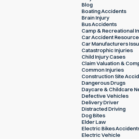
Blog
Boating Accidents
Brain Injury
Bus Accidents
Camp & Recreational In
Car Accident Resourc
Car Manufacturers Iss
Catastrophic Injuries
Child Injury Cases
Claim Valuation & Com
Common Injuries
Construction Site Acci
Dangerous Drugs
Daycare & Childcare N
Defective Vehicles
Delivery Driver
Distracted Driving
Dog Bites
Elder Law
Electric Bikes Accident
Electric Vehicle